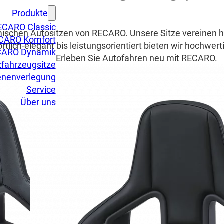
Produkte
ECARO Classic
mischen Autositzen von RECARO. Unsere Sitze vereinen 
CARO Komfort
ortlich-elegant bis leistungsorientiert bieten wir hochwe
ARO Dynamik
Erleben Sie Autofahren neu mit RECARO.
fahrzeugsitze
enenverlegung
Service
Über uns