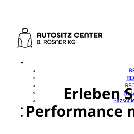
R
RE
REC
Erleben S
Nutz
Sitzschi
Performance m