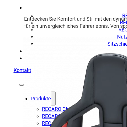
R
Entdecken Sie Komfort und Stil mit den dyna
RE
für ein unvergleichliches Fahrerlebnis. Von sp
REC
Nutz
Sitzschi
Kontakt
Produkte
RECARO Classic
RECARO Komfort
RECARO Dynamik