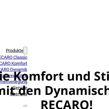
Produkte
ECARO Classic
CARO Komfort
ARO Dynamik
ie Komfort und Stil
fahrzeugsitze
enenverlegung
it den Dynamisch
Service
Über uns
RECARO!